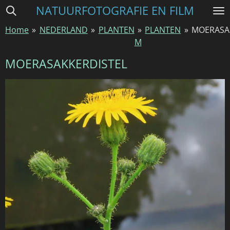
NATUURFOTOGRAFIE EN FILM
Ga
direct
Home
»
NEDERLAND
»
PLANTEN
»
PLANTEN
»
MOERASA
naar
M
de
hoofdinhoud
MOERASAKKERDISTEL