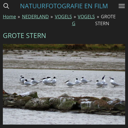
NATUURFOTOGRAFIE EN FILM
Ga
direct
Home
»
NEDERLAND
»
VOGELS
»
VOGELS
»
GROTE
naar
G
STERN
de
hoofdinhoud
GROTE STERN