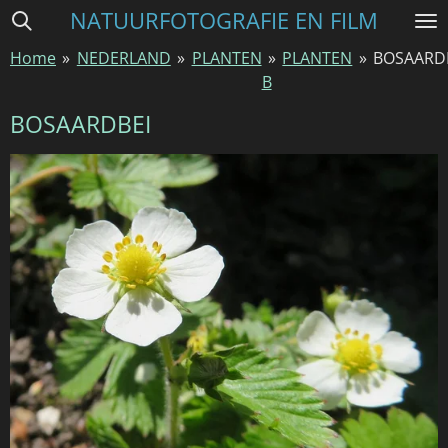
NATUURFOTOGRAFIE EN FILM
Ga
direct
Home
»
NEDERLAND
»
PLANTEN
»
PLANTEN
»
BOSAARD
naar
B
de
hoofdinhoud
BOSAARDBEI