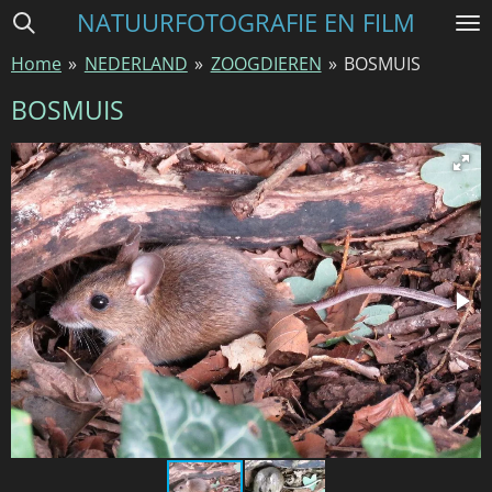
NATUURFOTOGRAFIE EN FILM
Ga
direct
Home
»
NEDERLAND
»
ZOOGDIEREN
»
BOSMUIS
naar
de
BOSMUIS
hoofdinhoud