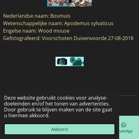
Nederlandse naam: Bosmuis
Wetenschappelijke naam: Apodemus sylvaticus
Engelse naam: Wood mouse
Gefotografeerd: Voorschoten Duivenvoorde 27-08-2018
Deze website gebruikt cookies voor analyse-
doeleinden en/of het tonen van advertenties.
© 2022 - 2026 Natuurfotografie
Door gebruik te blijven maken van de site gaat
u hiermee akkoord.
Akkoord
E-mailadres
Telefoonnummer
Kaart
Facebook
WhatsApp