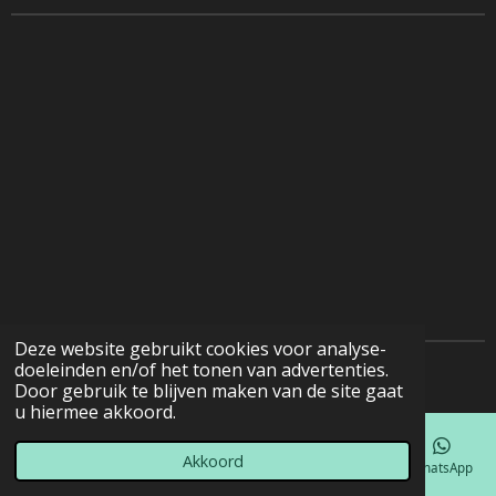
Deze website gebruikt cookies voor analyse-
doeleinden en/of het tonen van advertenties.
© 2022 - 2026 Natuurfotografie
Door gebruik te blijven maken van de site gaat
u hiermee akkoord.
Akkoord
E-mailadres
Telefoonnummer
Kaart
Facebook
WhatsApp