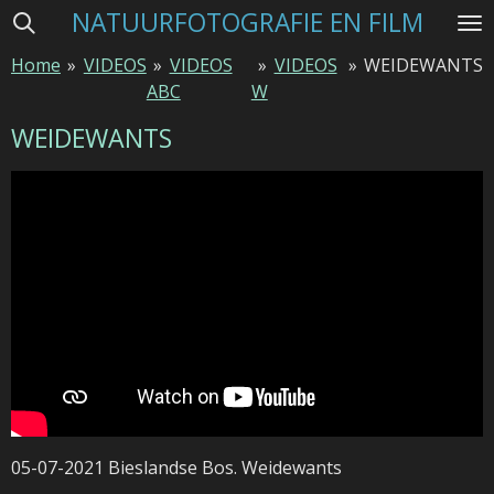
NATUURFOTOGRAFIE EN FILM
Ga
direct
Home
»
VIDEOS
»
VIDEOS
»
VIDEOS
»
WEIDEWANTS
naar
ABC
W
de
hoofdinhoud
WEIDEWANTS
05-07-2021 Bieslandse Bos. Weidewants