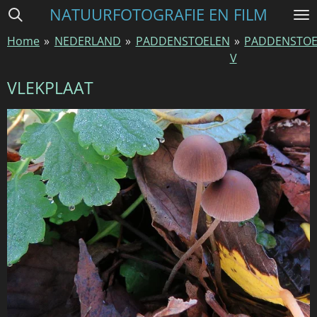
NATUURFOTOGRAFIE EN FILM
Ga
direct
Home
»
NEDERLAND
»
PADDENSTOELEN
»
PADDENSTOE
naar
V
de
hoofdinhoud
VLEKPLAAT