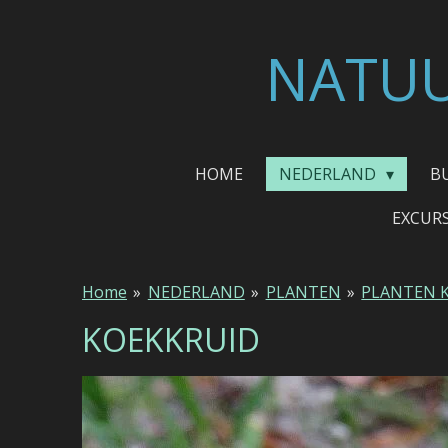
Ga
direct
NATUU
naar
de
hoofdinhoud
HOME
NEDERLAND
B
EXCUR
Home
»
NEDERLAND
»
PLANTEN
»
PLANTEN 
KOEKKRUID