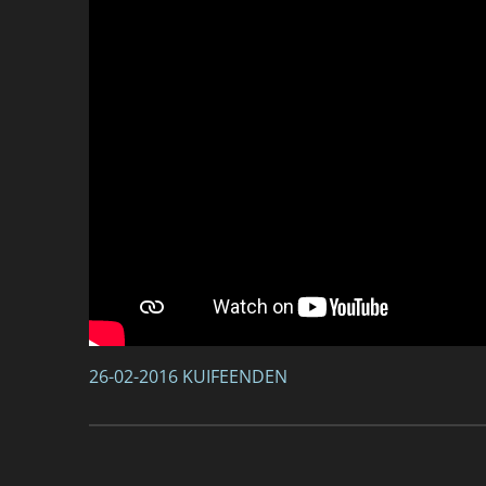
26-02-2016 KUIFEENDEN