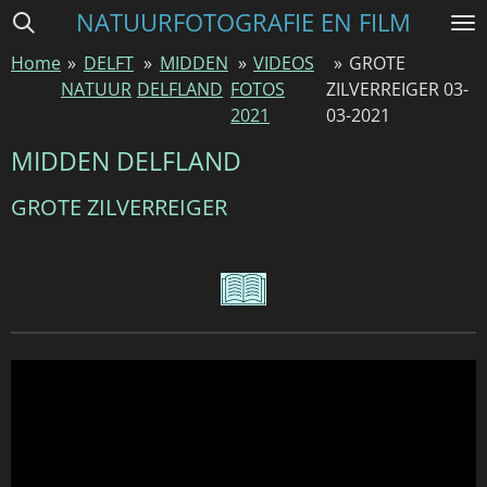
NATUURFOTOGRAFIE EN FILM
Ga
direct
Home
»
DELFT
»
MIDDEN
»
VIDEOS
»
GROTE
naar
NATUUR
DELFLAND
FOTOS
ZILVERREIGER 03-
de
2021
03-2021
hoofdinhoud
MIDDEN DELFLAND
GROTE ZILVERREIGER