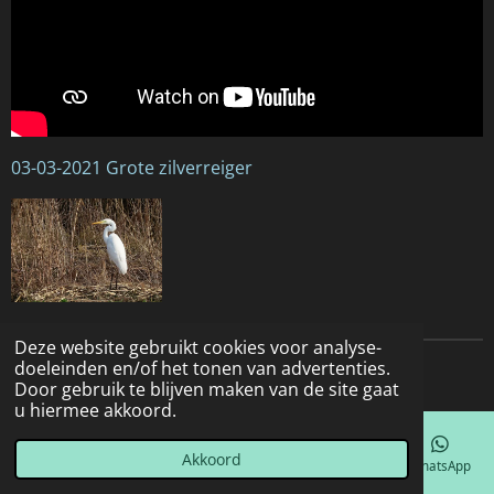
03-03-2021 Grote zilverreiger
Deze website gebruikt cookies voor analyse-
doeleinden en/of het tonen van advertenties.
© 2022 - 2026 Natuurfotografie
Door gebruik te blijven maken van de site gaat
u hiermee akkoord.
Akkoord
E-mailadres
Telefoonnummer
Kaart
Facebook
WhatsApp