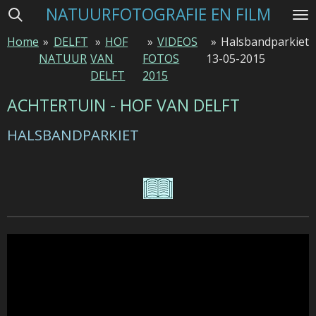
NATUURFOTOGRAFIE EN FILM
Ga
direct
Home
»
DELFT
»
HOF
»
VIDEOS
»
Halsbandparkiet
naar
NATUUR
VAN
FOTOS
13-05-2015
de
DELFT
2015
hoofdinhoud
ACHTERTUIN - HOF VAN DELFT
HALSBANDPARKIET