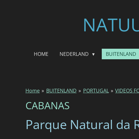
Ga
direct
NATUU
naar
de
hoofdinhoud
HOME
NEDERLAND
BUITENLAND
Home
»
BUITENLAND
»
PORTUGAL
»
VIDEOS F
CABANAS
Parque Natural da 