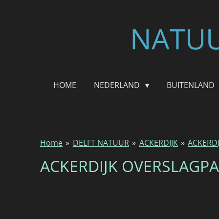
Ga
direct
NATUU
naar
de
hoofdinhoud
HOME
NEDERLAND
BUITENLAND
Home
»
DELFT NATUUR
»
ACKERDIJK
»
ACKERD
ACKERDIJK OVERSLAGP