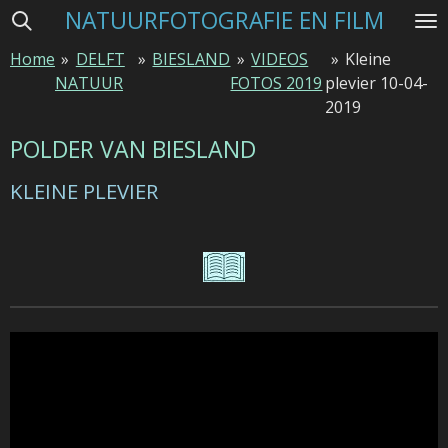
NATUURFOTOGRAFIE EN FILM
Ga
direct
Home
»
DELFT
»
BIESLAND
»
VIDEOS
»
Kleine
naar
NATUUR
FOTOS 2019
plevier 10-04-
de
2019
hoofdinhoud
POLDER VAN BIESLAND
KLEINE PLEVIER