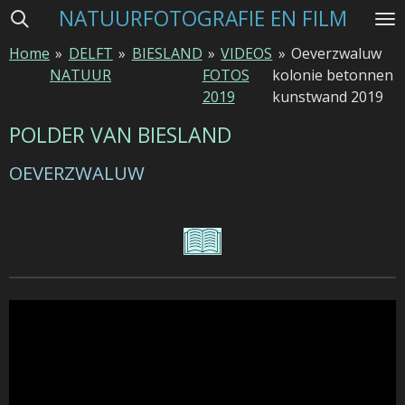
NATUURFOTOGRAFIE EN FILM
Ga
direct
Home
»
DELFT
»
BIESLAND
»
VIDEOS
»
Oeverzwaluw
naar
NATUUR
FOTOS
kolonie betonnen
de
2019
kunstwand 2019
hoofdinhoud
POLDER VAN BIESLAND
OEVERZWALUW