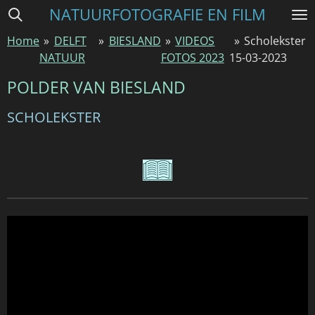
NATUURFOTOGRAFIE EN FILM
Ga
direct
Home
»
DELFT
»
BIESLAND
»
VIDEOS
»
Scholekster
naar
NATUUR
FOTOS 2023
15-03-2023
de
hoofdinhoud
POLDER VAN BIESLAND
SCHOLEKSTER