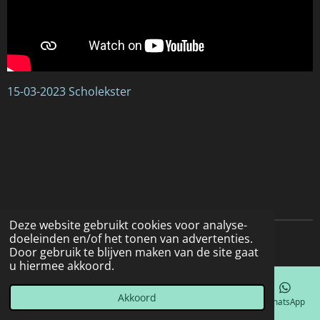
15-03-2023 Scholekster
Deze website gebruikt cookies voor analyse-
doeleinden en/of het tonen van advertenties.
© 2022 - 2026 Natuurfotografie
Door gebruik te blijven maken van de site gaat
u hiermee akkoord.
Akkoord
E-mailadres
Telefoonnummer
Kaart
Facebook
WhatsApp