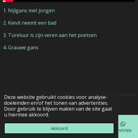
1. Nijlgans met jongen
2. Kievit neemt een bad
3. Tureluur is zijn veren aan het poetsen
4. Grauwe gans
Deze website gebruikt cookies voor analyse-
doeleinden en/of het tonen van advertenties.
© 2022 - 2026 Natuurfotografie
Door gebruik te blijven maken van de site gaat
u hiermee akkoord.
Akkoord
E-mailadres
Telefoonnummer
Kaart
Facebook
WhatsApp