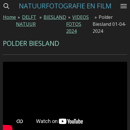
NATUURFOTOGRAFIE EN FILM
Ga
direct
Home
»
DELFT
»
BIESLAND
»
VIDEOS
»
Polder
naar
NATUUR
FOTOS
Biesland 01-04-
de
2024
2024
hoofdinhoud
POLDER BIESLAND