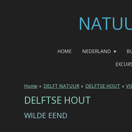
Ga
direct
NATUU
naar
de
hoofdinhoud
HOME
NEDERLAND
B
EXCUR
Home
»
DELFT NATUUR
»
DELFTSE HOUT
»
VI
DELFTSE HOUT
WILDE EEND