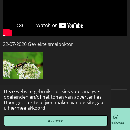
22-07-2020 Gevlekte smalboktor
Deze website gebruikt cookies voor analyse-
doeleinden en/of het tonen van advertenties.
© 2022 - 2026 Natuurfotografie
Door gebruik te blijven maken van de site gaat
u hiermee akkoord.
Akkoord
E-mailadres
Telefoonnummer
Kaart
Facebook
WhatsApp