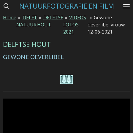
NATUURFOTOGRAFIE EN FILM
Ga
direct
Home
»
DELFT
»
DELFTSE
»
VIDEOS
»
Gewone
naar
NATUUR
HOUT
FOTOS
oeverlibel vrouw
de
2021
12-06-2021
hoofdinhoud
DELFTSE HOUT
GEWONE OEVERLIBEL