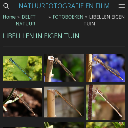
NATUURFOTOGRAFIE EN FILM
Ga
direct
Home
»
DELFT
»
FOTOBOEKEN
»
LIBELLEN EIGEN
naar
NATUUR
TUIN
de
hoofdinhoud
LIBELLLEN IN EIGEN TUIN