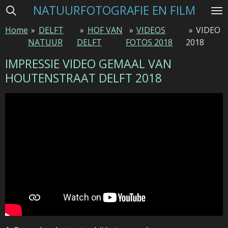
NATUURFOTOGRAFIE EN FILM
Ga
direct
Home
»
DELFT
»
HOF VAN
»
VIDEOS
»
VIDEO
naar
NATUUR
DELFT
FOTOS 2018
2018
de
hoofdinhoud
IMPRESSIE VIDEO GEMAAL VAN
HOUTENSTRAAT DELFT 2018