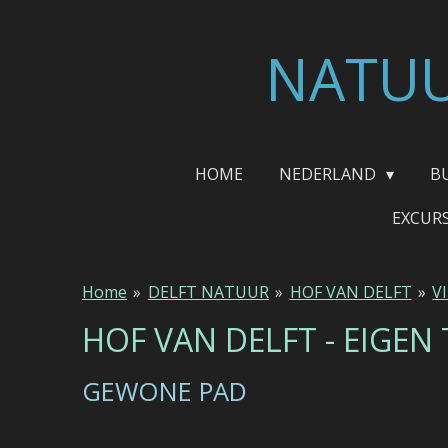
Ga
direct
NATUU
naar
de
hoofdinhoud
HOME
NEDERLAND
B
EXCUR
Home
»
DELFT NATUUR
»
HOF VAN DELFT
»
V
HOF VAN DELFT - EIGEN
GEWONE PAD