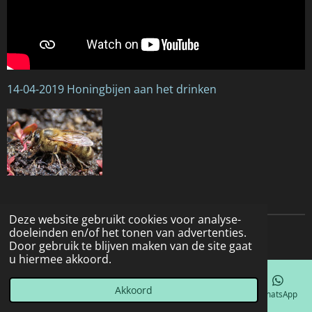
14-04-2019 Honingbijen aan het drinken
Deze website gebruikt cookies voor analyse-
doeleinden en/of het tonen van advertenties.
© 2022 - 2026 Natuurfotografie
Door gebruik te blijven maken van de site gaat
u hiermee akkoord.
Akkoord
E-mailadres
Telefoonnummer
Kaart
Facebook
WhatsApp