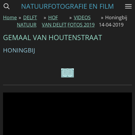
NATUURFOTOGRAFIE EN FILM
Ga
direct
Home
»
DELFT
»
HOF
»
VIDEOS
»
Honingbij
naar
NATUUR
VAN DELFT
FOTOS 2019
14-04-2019
de
hoofdinhoud
GEMAAL VAN HOUTENSTRAAT
HONINGBIJ