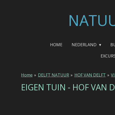
Ga
direct
NATUU
naar
de
hoofdinhoud
HOME
NEDERLAND
B
EXCUR
Home
»
DELFT NATUUR
»
HOF VAN DELFT
»
V
EIGEN TUIN - HOF VAN 