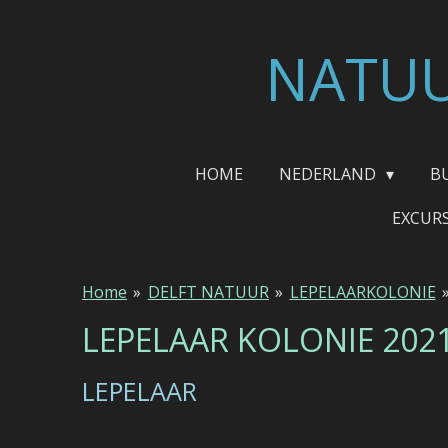
Ga
direct
NATUU
naar
de
hoofdinhoud
HOME
NEDERLAND
B
EXCUR
Home
»
DELFT NATUUR
»
LEPELAARKOLONIE
LEPELAAR KOLONIE 202
LEPELAAR