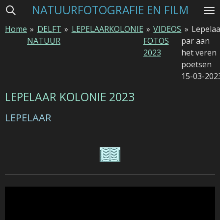
NATUURFOTOGRAFIE EN FILM
Ga
direct
Home
»
DELFT
»
LEPELAARKOLONIE
»
VIDEOS
»
Lepelaa
naar
NATUUR
FOTOS
par aan
de
2023
het veren
hoofdinhoud
poetsen
15-03-202
LEPELAAR KOLONIE 2023
LEPELAAR