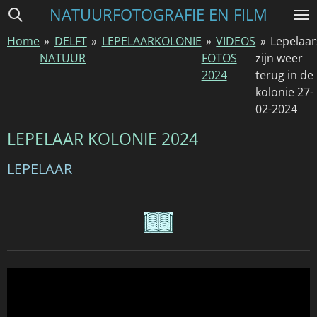
NATUURFOTOGRAFIE EN FILM
Ga
direct
Home
»
DELFT
»
LEPELAARKOLONIE
»
VIDEOS
»
Lepelaar
naar
NATUUR
FOTOS
zijn weer
de
2024
terug in de
hoofdinhoud
kolonie 27-
02-2024
LEPELAAR KOLONIE 2024
LEPELAAR