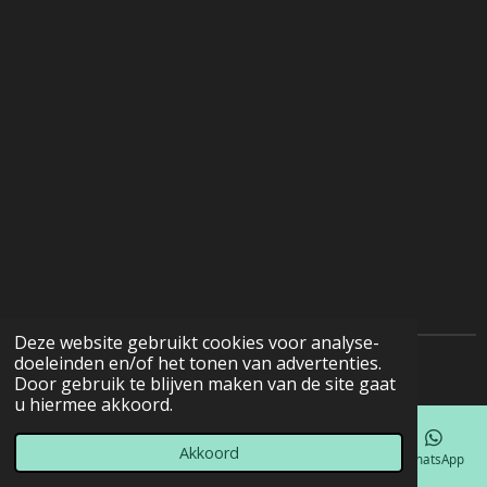
Deze website gebruikt cookies voor analyse-
doeleinden en/of het tonen van advertenties.
© 2022 - 2026 Natuurfotografie
Door gebruik te blijven maken van de site gaat
u hiermee akkoord.
Akkoord
E-mailadres
Telefoonnummer
Kaart
Facebook
WhatsApp