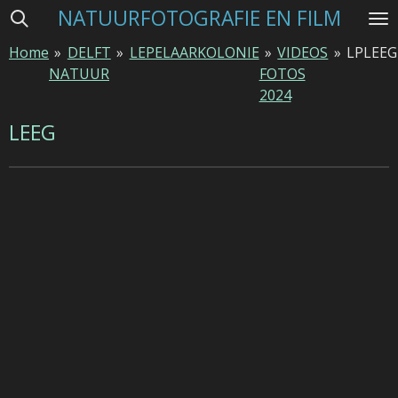
NATUURFOTOGRAFIE EN FILM
Ga
direct
Home
»
DELFT
»
LEPELAARKOLONIE
»
VIDEOS
»
LPLEEG
naar
NATUUR
FOTOS
de
2024
hoofdinhoud
LEEG