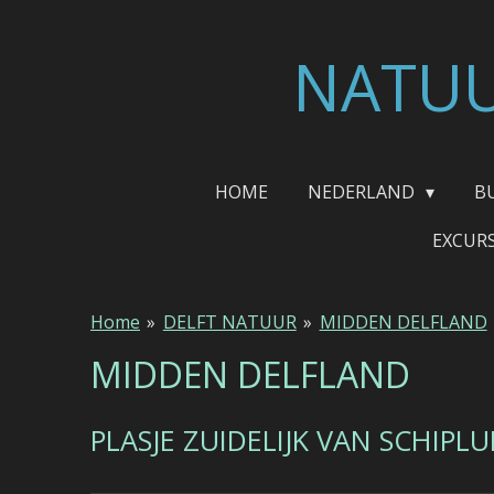
Ga
direct
NATUU
naar
de
hoofdinhoud
HOME
NEDERLAND
B
EXCUR
Home
»
DELFT NATUUR
»
MIDDEN DELFLAND
MIDDEN DELFLAND
PLASJE ZUIDELIJK VAN SCHIPL