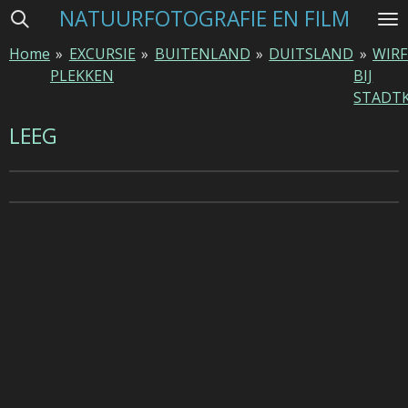
NATUURFOTOGRAFIE EN FILM
Ga
direct
Home
»
EXCURSIE
»
BUITENLAND
»
DUITSLAND
»
WIR
naar
PLEKKEN
BIJ
de
STADT
hoofdinhoud
LEEG