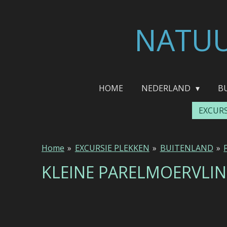
Ga
direct
NATUU
naar
de
hoofdinhoud
HOME
NEDERLAND
B
EXCUR
Home
»
EXCURSIE PLEKKEN
»
BUITENLAND
»
KLEINE PARELMOERVLI