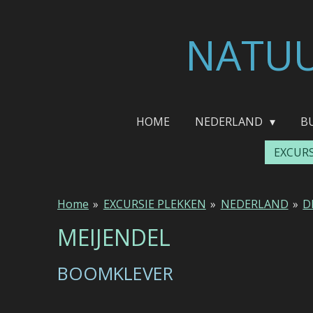
Ga
direct
NATUU
naar
de
hoofdinhoud
HOME
NEDERLAND
B
EXCUR
Home
»
EXCURSIE PLEKKEN
»
NEDERLAND
»
D
MEIJENDEL
BOOMKLEVER