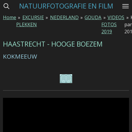
NATUURFOTOGRAFIE EN FILM
Ga
direct
Home
»
EXCURSIE
»
NEDERLAND
»
GOUDA
»
VIDEOS
»
naar
PLEKKEN
FOTOS
par
de
2019
20
hoofdinhoud
HAASTRECHT - HOOGE BOEZEM
KOKMEEUW