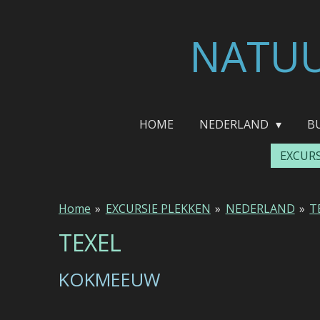
Ga
direct
NATUU
naar
de
hoofdinhoud
HOME
NEDERLAND
B
EXCUR
Home
»
EXCURSIE PLEKKEN
»
NEDERLAND
»
T
TEXEL
KOKMEEUW