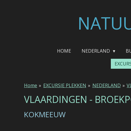
Ga
direct
NATUU
naar
de
hoofdinhoud
HOME
NEDERLAND
B
EXCUR
Home
»
EXCURSIE PLEKKEN
»
NEDERLAND
»
V
VLAARDINGEN - BROEK
KOKMEEUW