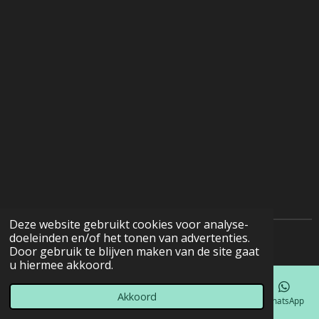
Deze website gebruikt cookies voor analyse-
doeleinden en/of het tonen van advertenties.
© 2022 - 2026 Natuurfotografie
Door gebruik te blijven maken van de site gaat
u hiermee akkoord.
Akkoord
E-mailadres
Telefoonnummer
Kaart
Facebook
WhatsApp