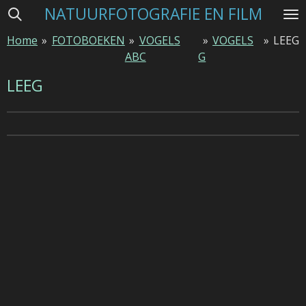
NATUURFOTOGRAFIE EN FILM
Ga
direct
Home
»
FOTOBOEKEN
»
VOGELS
»
VOGELS
»
LEEG
naar
ABC
G
de
hoofdinhoud
LEEG