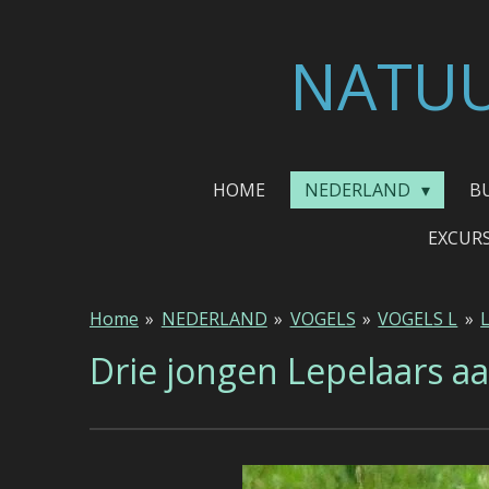
Ga
direct
NATUU
naar
de
hoofdinhoud
HOME
NEDERLAND
B
EXCUR
Home
»
NEDERLAND
»
VOGELS
»
VOGELS L
»
Drie jongen Lepelaars a