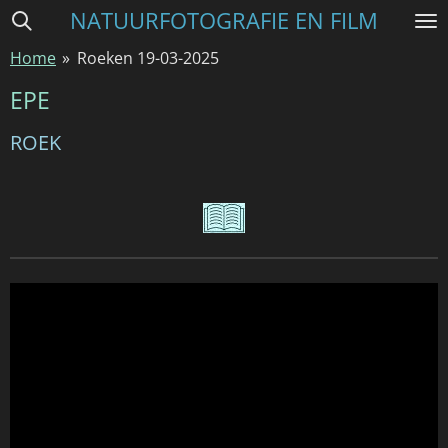
NATUURFOTOGRAFIE EN FILM
Ga
direct
Home
»
Roeken 19-03-2025
naar
de
EPE
hoofdinhoud
ROEK