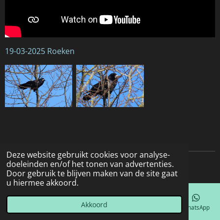
19-03-2025 Roeken
Deze website gebruikt cookies voor analyse-
doeleinden en/of het tonen van advertenties.
© 2022 - 2026 Natuurfotografie
Door gebruik te blijven maken van de site gaat
u hiermee akkoord.
Akkoord
E-mailadres
Telefoonnummer
Kaart
Facebook
WhatsApp